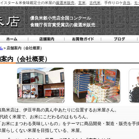
イスター＆米食味鑑定士の米屋の
厳選米販売
。
玄米
、
古代米
、手作りロケ
弁当
。
モ
優良米穀小売店全国コンクール
食糧庁長官賞受賞店の厳選米販売
ム
＞店舗案内（会社概要）
舗案内（会社概要）
森島米店は、伊豆半島の真ん中あたりに位置するお米屋さん。
3代続く米屋で、お米にこだわるのはもちろん、
「お米にまつわる美味しいもの」をテーマに商品開発・製造・販売を手
米屋らしくない米屋を目指している、米屋。