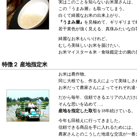
実はこのことを知らないお米屋さんは、
この『うまみ層』も取ってしまう。
白くて綺麗なお米の出来上がり。
『うまみ層』
を見極めて、ギリギリまで
若干黄色が強く見える、真珠みたいな白
綺麗なお米もいいけれど。
むしろ美味しいお米を届けたい。
お米マイスター＆米・食味鑑定士の腕の
特徴２ 産地指定米
お米は農作物。
同じ大根でも、作る人によって美味しさ
お米だって農家さんによってそれぞれ違
だから毎年、信頼できるエリアの人だけ
そんな思いを込めて…。
産地を指定した取引
を18年続けている。
今年も田植えに行ってきました。
信頼できる商品を手に入れるためには。
農家さんとのこうした地道な交流が一番