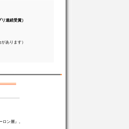
プリ連続受賞）
合があります）
。
ーロン層』。