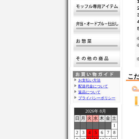
こだ
お支払い方法
配送代金について
返品について
プライバシーポリシー
2026年 8月
日
月
火
水
木
金
土
1
2
3
4
5
6
7
8