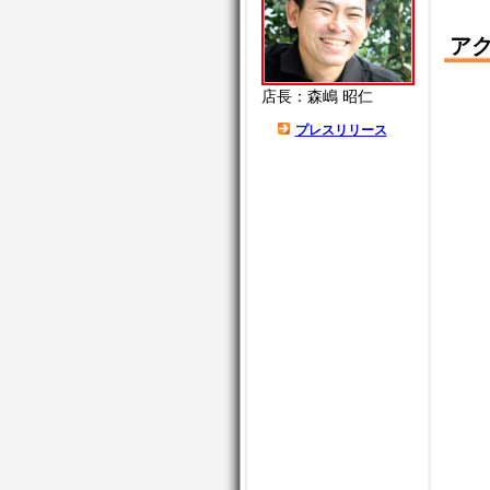
ア
店長：森嶋 昭仁
プレスリリース