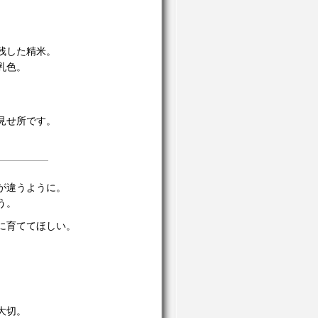
残した精米。
乳色。
見せ所です。
が違うように。
う。
に育ててほしい。
大切。