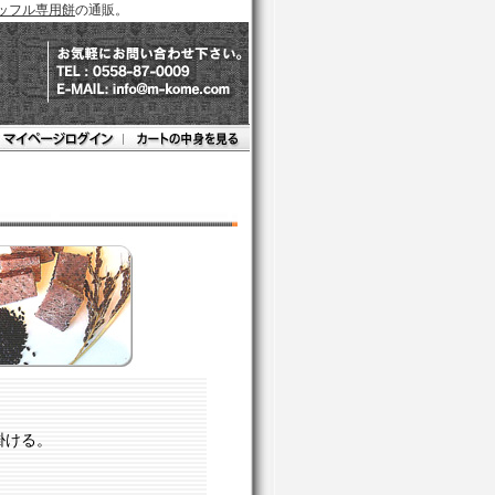
ッフル専用餅
の通販。
掛ける。