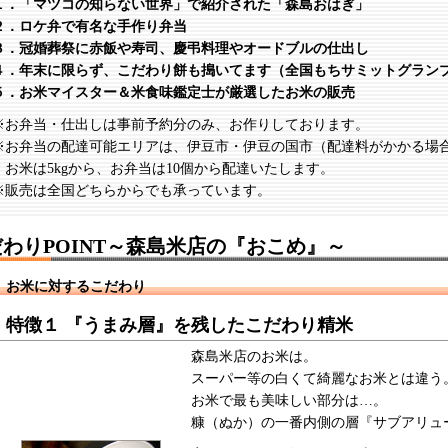
１．「マツコの知らない世界」で紹介された「森島おはぎ」
２．ロケ弁で有名な手作り弁当
３．冠婚葬祭に赤飯や寿司、慶弔料理やオードブルの仕出し
４．年末に限らず、こだわり餅も搗いてます（全国もちサミットグラン
５．お米マイスター＆米食味鑑定士が厳選したお米の販売
※お弁当・仕出しは事前予約分のみ、お作りしております。
※お弁当の配達可能エリアは、伊豆市・伊豆の国市（配達料がかかる場
お米は5kgから、お弁当は10個から配達いたします。
※販売は全国どちらからでも承っています。
わりPOINT～森島米店の『おこめ』～
お米に対するこだわり
特徴１ 『うまみ層』を残したこだわり精米
森島米店のお米は。
スーパー等の白くて綺麗なお米とは違う
お米で最も美味しい部分は…。
糠（ぬか）の一番内側の層『サブアリュ