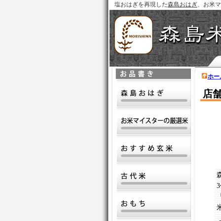
塩おはぎを再現した
森島おはぎ
、お米マ
ホー
店