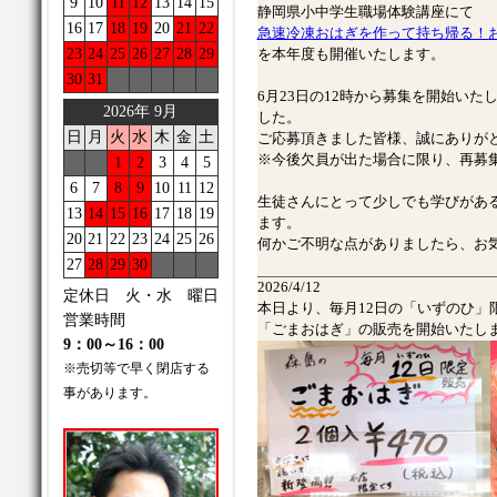
9
10
11
12
13
14
15
静岡県小中学生職場体験講座にて
16
17
18
19
20
21
22
急速冷凍おはぎを作って持ち帰る！
23
24
25
26
27
28
29
を本年度も開催いたします。
30
31
6月23日の12時から募集を開始いた
2026年 9月
した。
日
月
火
水
木
金
土
ご応募頂きました皆様、誠にありが
※今後欠員が出た場合に限り、再募
1
2
3
4
5
6
7
8
9
10
11
12
生徒さんにとって少しでも学びがあ
13
14
15
16
17
18
19
ます。
20
21
22
23
24
25
26
何かご不明な点がありましたら、お
27
28
29
30
2026/4/12
定休日 火・水 曜日
本日より、毎月12日の「いずのひ」
営業時間
「ごまおはぎ」の販売を開始いたし
9：00～16：00
※売切等で早く閉店する
事があります。