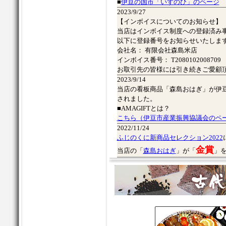
■
伊豆の国市「いずのひ」のページ
2023/9/27
【インボイスについてのお知らせ】
当店はインボイス制度への登録済み
以下に登録番号をお知らせいたしま
会社名： 有限会社森島米店
インボイス番号： T2080102008709
お取引先の皆様には引き続きご愛顧
2023/9/14
当店の看板商品「森島おはぎ」が伊
されました。
■AMAGIFTとは？
こちら（伊豆市産業振興協議会のペ
2022/11/24
ふじのくに新商品セレクション2022
金賞
当店の「
森島おはぎ
」が「
」