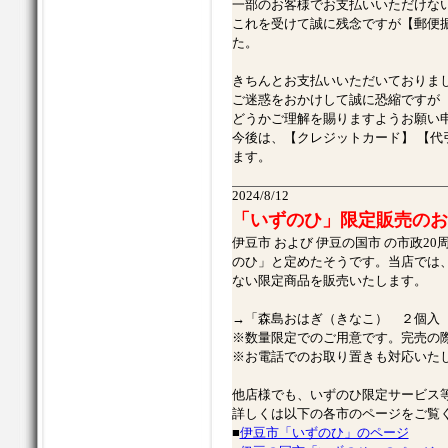
一部のお客様でお支払いいただけな
これを受けて誠に残念ですが【郵便
た。
きちんとお支払いいただいておりま
ご迷惑をおかけして誠に恐縮ですが
どうかご理解を賜りますようお願い
今後は、【クレジットカード】 【代
ます。
2024/8/12
「いずのひ」限定販売のお
伊豆市 および 伊豆の国市 の市政2
のひ」と定めたそうです。当店では、
ない限定商品を販売いたします。
→「森島おはぎ（きなこ） ２個入 
※数量限定でのご用意です。完売の
※お電話でのお取り置きも対応いた
他店様でも、いずのひ限定サービス
詳しくは以下の各市のページをご覧
■
伊豆市「いずのひ」のページ