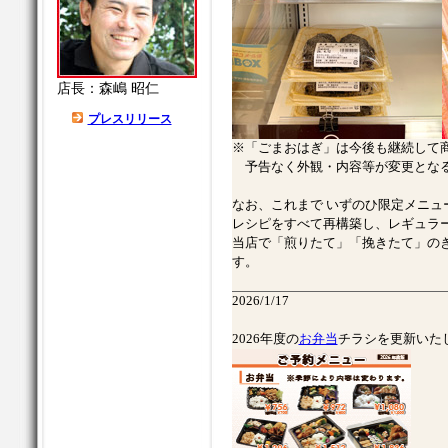
店長：森嶋 昭仁
プレスリリース
※「ごまおはぎ」は今後も継続して
予告なく外観・内容等が変更となる
なお、これまで いずのひ限定メニュ
レシピをすべて再構築し、レギュラ
当店で「煎りたて」「挽きたて」の
す。
2026/1/17
2026年度の
お弁当
チラシを更新いた