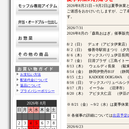
2026年8月21日～9月2日は夏季休
ご迷惑をおかけいたしますが、ご了
す。
2026/7/31
2026年8月の「森島おはぎ」催事
8/ 2（日） デュオ（アピタ伊東店
8/ 2（日） 修善寺駅前まつり （
8/ 6（木） マックスバリュ伊豆長
8/ 7（金） 日清プラザ（三島イト
8/13（木） ウェルディ長泉 （駿
8/14（金） 静岡伊勢丹B1F （静
お支払い方法
8/15（土） KADODE OOIGAWA
配送代金について
8/16（日） マックスバリュベル
返品について
8/17（月） イーラde （沼津市）
プライバシーポリシー
8/20（木） アピタ大仁店 （伊豆
2026年 8月
※ 8/21（金）～9/2（水）は夏季
日
月
火
水
木
金
土
※ 各催事の詳細については
出店予定
1
2
3
4
5
6
7
8
2026/6/23