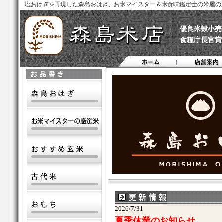
塩おはぎを再現した
森島おはぎ
、お米マイスター＆米食味鑑定士の米屋の
優良米穀小売
食糧庁長官賞
2026/7/31
夏季休業のお知らせ